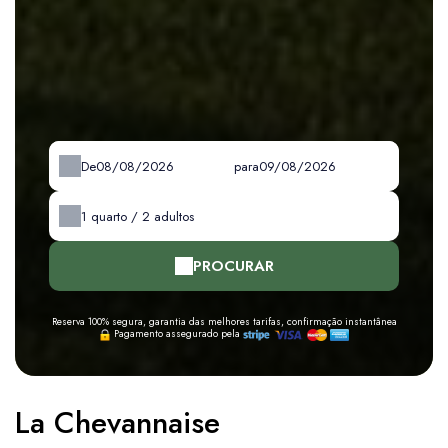
De
para
1
quarto /
2
adultos
PROCURAR
Reserva 100% segura, garantia das melhores tarifas, confirmação instantânea
Pagamento assegurado pela
La Chevannaise