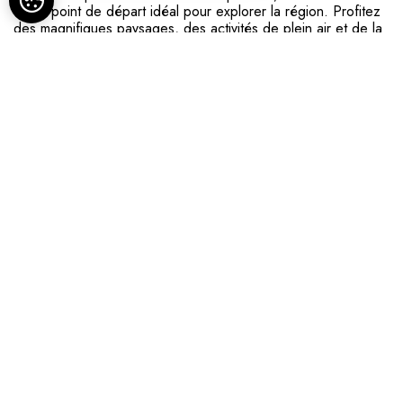
est le point de départ idéal pour explorer la région. Profitez
des magnifiques paysages, des activités de plein air et de la
riche histoire locale à votre porte.
Nous sommes idéalement situés au cœur de l'Auxerrois dans
un charmant village, riche d'un patrimoine historique. Vous
trouverez plusieurs chemins de randonnées au pied de la
maison.
Vous serez également proche du vignoble chablisien pour
découvrir les vins de notre terroir, de la Puisaye avec son
chantier médiéval GUEDELON et le Château de St Fargeau
mais aussi des canaux de Bourgogne et du Nivernais
propices à de belles balades.
La gastronomie est également bien représentée avec de très
bons restaurants que nous pourrons vous conseiller.
Nous sommes impatients de vous accueillir à La Chevannaise
et de vous offrir une expérience inoubliable lors de votre
séjour à Chevannes.