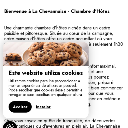
Bienvenue à La Chevannaise - Chambre d'Hôtes
Une charmante chambre d'hôtes nichée dans un cadre
paisible et pittoresque. Située au cœur de la campagne,
notre maison d'hôtes offre un cadre accueillant où vous
pourrez vous détendre et vous ressourcer, à seulement 1h30
de Paris et à proximité d'Auxerre.
Notre chambre est conçue pour offrir un confort maximal,
avec un lit douillet, une décoration élégante et une
Este website utiliza cookies
atmosphère chaleureuse. Chaque matin, vous pourrez
Utilizamos cookies para lhe proporcionar a
savourer un délicieux petit-déjeuner fait maison, préparé
melhor experiência de utilizador possível.
avec des produits locaux et de saison, pour bien commencer
Pode escolher que cookies deseja permitir e
votre journée, servi sous forme de panier pour que vous
revogar as suas escolhas em qualquer altura.
puissiez profiter de votre chambre ou déjeuner en extérieur
à côté de notre vigne ou au bord de l'étang.
Aceitar
Instalar
Que vous soyez en quête de tranquillité, de découvertes
gastronomiques ou d'aventures en plein air, La Chevannaise