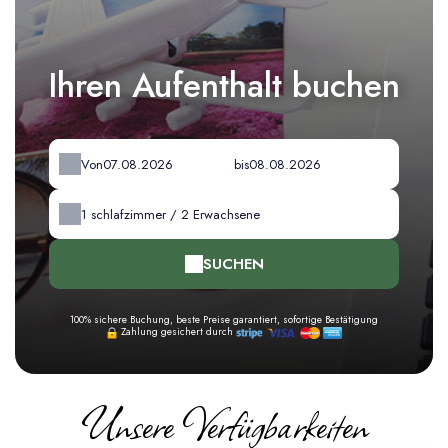
Ihren Aufenthalt buchen
Von
bis
1
schlafzimmer /
2
Erwachsene
SUCHEN
100% sichere Buchung, beste Preise garantiert, sofortige Bestätigung
Zahlung gesichert durch
Unsere Verfügbarkeiten